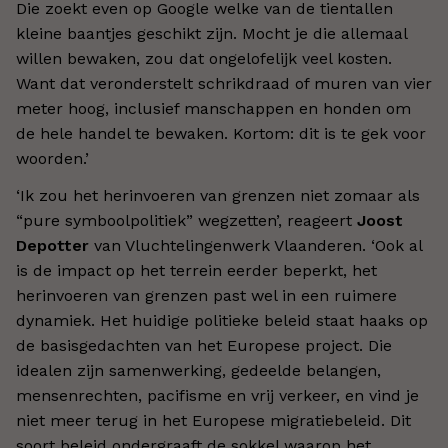
Die zoekt even op Google welke van de tientallen
kleine baantjes geschikt zijn. Mocht je die allemaal
willen bewaken, zou dat ongelofelijk veel kosten.
Want dat veronderstelt schrikdraad of muren van vier
meter hoog, inclusief manschappen en honden om
de hele handel te bewaken. Kortom: dit is te gek voor
woorden.’
‘Ik zou het herinvoeren van grenzen niet zomaar als
“pure symboolpolitiek” wegzetten’, reageert
Joost
Depotter
van Vluchtelingenwerk Vlaanderen. ‘Ook al
is de impact op het terrein eerder beperkt, het
herinvoeren van grenzen past wel in een ruimere
dynamiek. Het huidige politieke beleid staat haaks op
de basisgedachten van het Europese project. Die
idealen zijn samenwerking, gedeelde belangen,
mensenrechten, pacifisme en vrij verkeer, en vind je
niet meer terug in het Europese migratiebeleid. Dit
soort beleid ondergraaft de sokkel waarop het