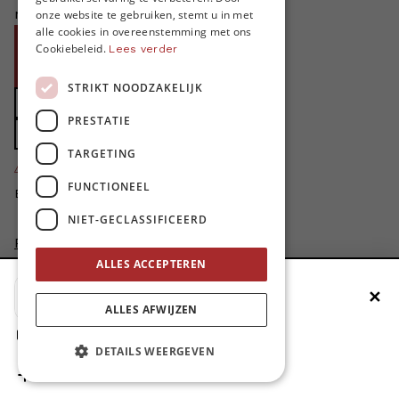
ENGLISH
niet zonder jouw steun!
onze website te gebruiken, stemt u in met
alle cookies in overeenstemming met ons
Word proMO*
Cookiebeleid.
Lees verder
Steun MO* met uw organisatie
STRIKT NOODZAKELIJK
Doe een gift
PRESTATIE
Zet MO* in uw testament
TARGETING
4424
proMO's
FUNCTIONEEL
Bedankt voor jullie steun!
NIET-GECLASSIFICEERD
Privacybeleid
ALLES ACCEPTEREN
Disclaimer
AI Charter
✕
Voeg MO* toe aan je beginscherm
Cookievoorkeuren aanpassen
ALLES AFWIJZEN
site by
1. Druk op de deelknop
DETAILS WEERGEVEN
2. Scrol naar beneden
3. Druk op ‘Zet op het beginscherm’