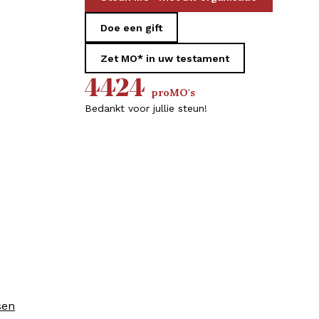
Doe een gift
Zet MO* in uw testament
4424
proMO's
Bedankt voor jullie steun!
sen