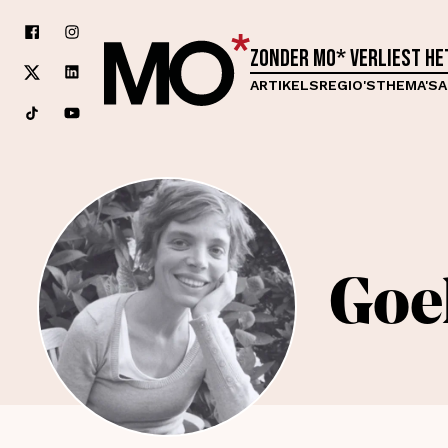
Zonder MO* verliest h
ARTIKELS
REGIO'S
THEMA'S
A
Goe