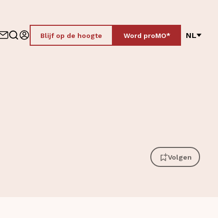
NL
Blijf op de hoogte
Word proMO*
Volgen