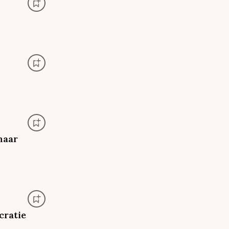
maar
cratie