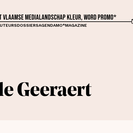
et Vlaamse medialandschap kleur, word proMO*
UTEURS
DOSSIERS
AGENDA
MO*MAGAZINE
le
Geeraert