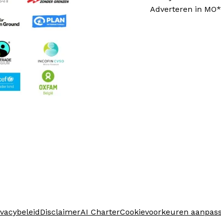
Adverteren in MO*
ivacybeleid
Disclaimer
AI Charter
Cookievoorkeuren aanpas