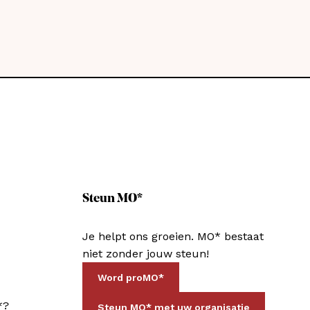
Steun MO*
Je helpt ons groeien. MO* bestaat
niet zonder jouw steun!
Word proMO*
*?
Steun MO* met uw organisatie