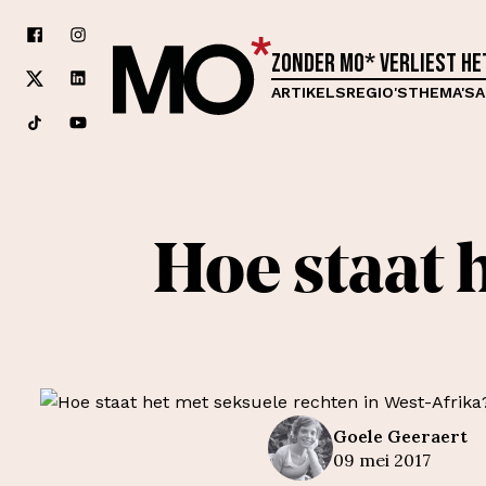
Zonder MO* verliest h
ARTIKELS
REGIO'S
THEMA'S
A
Hoe staat 
Goele
Geeraert
09 mei 2017