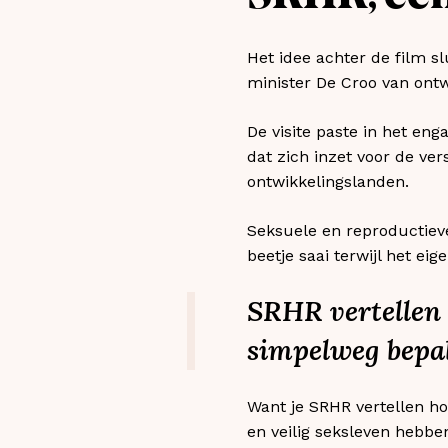
Het idee achter de film sl
minister De Croo van ont
De visite paste in het en
dat zich inzet voor de ve
ontwikkelingslanden.
Seksuele en reproductieve
beetje saai terwijl het eig
SRHR vertellen n
simpelweg bepal
Want je SRHR vertellen ho
en veilig seksleven hebb