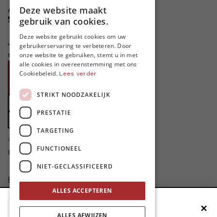
Deze website maakt
Adverteren in MO*
DUTCH
Steun MO*
gebruik van cookies.
FRENCH
Deze website gebruikt cookies om uw
Je helpt ons groeien. MO* bestaat
gebruikerservaring te verbeteren. Door
ENGLISH
niet zonder jouw steun!
onze website te gebruiken, stemt u in met
alle cookies in overeenstemming met ons
Word proMO*
Cookiebeleid.
Lees verder
Steun MO* met uw organisatie
STRIKT NOODZAKELIJK
Doe een gift
PRESTATIE
Zet MO* in uw testament
TARGETING
4424
proMO's
FUNCTIONEEL
Bedankt voor jullie steun!
NIET-GECLASSIFICEERD
Privacybeleid
Disclaimer
ALLES ACCEPTEREN
AI Charter
✕
Voeg MO* toe aan je beginscherm
Cookievoorkeuren aanpassen
ALLES AFWIJZEN