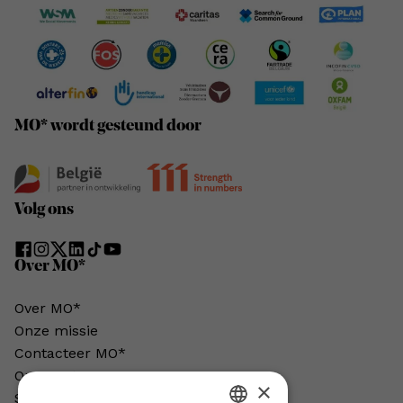
MO* wordt gesteund door
Volg ons
Over MO*
Over MO*
Onze missie
Contacteer MO*
Onze auteurs
×
Schrijven voor MO*?