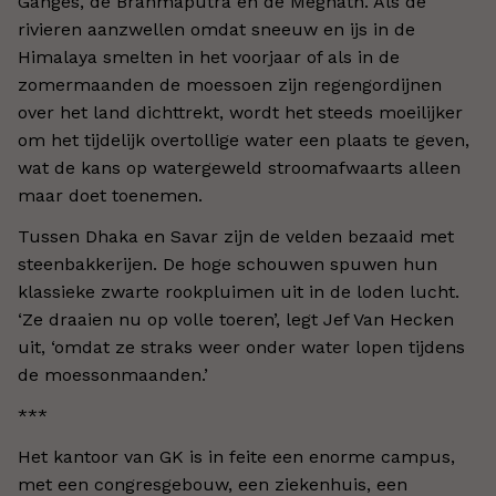
Ganges, de Brahmaputra en de Megnath. Als de
rivieren aanzwellen omdat sneeuw en ijs in de
Himalaya smelten in het voorjaar of als in de
zomermaanden de moessoen zijn regengordijnen
over het land dichttrekt, wordt het steeds moeilijker
om het tijdelijk overtollige water een plaats te geven,
wat de kans op watergeweld stroomafwaarts alleen
maar doet toenemen.
Tussen Dhaka en Savar zijn de velden bezaaid met
steenbakkerijen. De hoge schouwen spuwen hun
klassieke zwarte rookpluimen uit in de loden lucht.
‘Ze draaien nu op volle toeren’, legt Jef Van Hecken
uit, ‘omdat ze straks weer onder water lopen tijdens
de moessonmaanden.’
***
Het kantoor van GK is in feite een enorme campus,
met een congresgebouw, een ziekenhuis, een