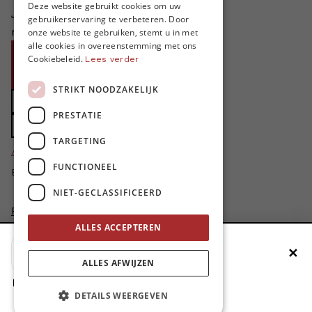
FRENCH
Deze website gebruikt cookies om uw
Je helpt ons groeien. MO* bestaat
gebruikerservaring te verbeteren. Door
ENGLISH
niet zonder jouw steun!
onze website te gebruiken, stemt u in met
alle cookies in overeenstemming met ons
Word proMO*
Cookiebeleid.
Lees verder
Steun MO* met uw organisatie
STRIKT NOODZAKELIJK
Doe een gift
PRESTATIE
Zet MO* in uw testament
TARGETING
4424
proMO's
FUNCTIONEEL
Bedankt voor jullie steun!
NIET-GECLASSIFICEERD
Privacybeleid
Disclaimer
ALLES ACCEPTEREN
AI Charter
✕
Voeg MO* toe aan je beginscherm
Cookievoorkeuren aanpassen
ALLES AFWIJZEN
site by
1. Druk op de deelknop
DETAILS WEERGEVEN
2. Scrol naar beneden