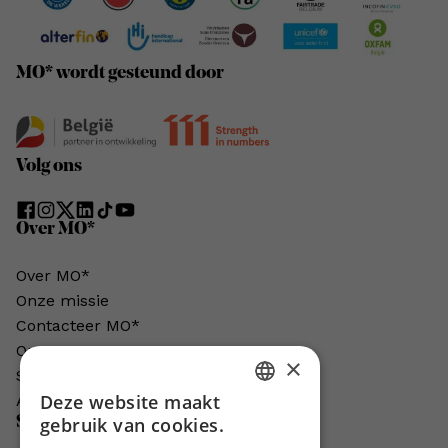
MO* wordt gesteund door
Volg ons
Over MO*
Over MO*
Onze missie
Contacteer MO*
Onze auteurs
×
Schrijven voor MO*?
Deze website maakt
Adverteren in MO*
DUTCH
Steun MO*
gebruik van cookies.