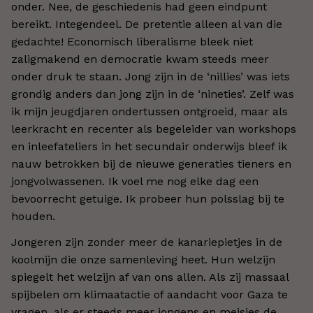
onder. Nee, de geschiedenis had geen eindpunt
bereikt. Integendeel. De pretentie alleen al van die
gedachte! Economisch liberalisme bleek niet
zaligmakend en democratie kwam steeds meer
onder druk te staan. Jong zijn in de ‘nillies’ was iets
grondig anders dan jong zijn in de ‘nineties’. Zelf was
ik mijn jeugdjaren ondertussen ontgroeid, maar als
leerkracht en recenter als begeleider van workshops
en inleefateliers in het secundair onderwijs bleef ik
nauw betrokken bij de nieuwe generaties tieners en
jongvolwassenen. Ik voel me nog elke dag een
bevoorrecht getuige. Ik probeer hun polsslag bij te
houden.
Jongeren zijn zonder meer de kanariepietjes in de
koolmijn die onze samenleving heet. Hun welzijn
spiegelt het welzijn af van ons allen. Als zij massaal
spijbelen om klimaatactie of aandacht voor Gaza te
vragen, als er steeds meer jongens en meisjes de