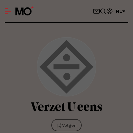
NL
Verzet
U eens
Volgen