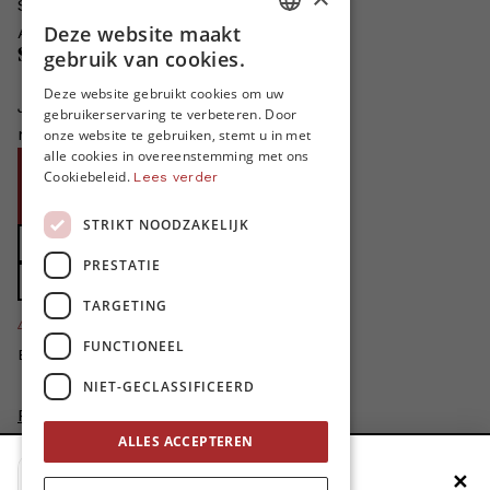
Schrijven voor MO*?
Deze website maakt
Adverteren in MO*
DUTCH
gebruik van cookies.
Steun MO*
FRENCH
Deze website gebruikt cookies om uw
Je helpt ons groeien. MO* bestaat
gebruikerservaring te verbeteren. Door
ENGLISH
niet zonder jouw steun!
onze website te gebruiken, stemt u in met
alle cookies in overeenstemming met ons
Word proMO*
Cookiebeleid.
Lees verder
Steun MO* met uw organisatie
STRIKT NOODZAKELIJK
Doe een gift
PRESTATIE
Zet MO* in uw testament
TARGETING
4424
proMO's
FUNCTIONEEL
Bedankt voor jullie steun!
NIET-GECLASSIFICEERD
Privacybeleid
ALLES ACCEPTEREN
Disclaimer
AI Charter
✕
Voeg MO* toe aan je beginscherm