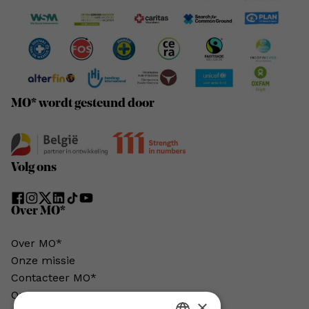
MO* wordt gesteund door
Volg ons
Over MO*
Over MO*
Onze missie
Contacteer MO*
Onze auteurs
×