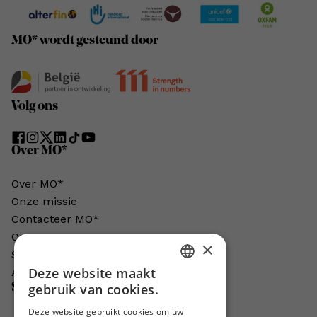
MO* wordt gesteund door
Volg ons
Over MO*
Over MO*
Onze missie
Contacteer MO*
Onze auteurs
×
Schrijven voor MO*?
Deze website maakt
Adverteren in MO*
DUTCH
Steun MO*
gebruik van cookies.
FRENCH
Deze website gebruikt cookies om uw