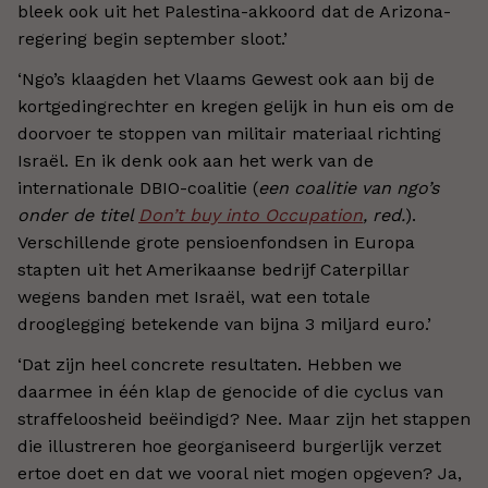
bleek ook uit het Palestina-akkoord dat de Arizona-
regering begin september sloot.
’
‘
Ngo’s klaagden het Vlaams Gewest ook aan bij de
kortgedingrechter en kregen gelijk in hun eis om de
doorvoer te stoppen van militair materiaal richting
Israël. En ik denk ook aan het werk van de
internationale DBIO-coalitie (
een coalitie van ngo’s
onder de titel
Don’t buy into Occupation
, red.
).
Verschillende grote pensioenfondsen in Europa
stapten uit het Amerikaanse bedrijf Caterpillar
wegens banden met Israël, wat een totale
drooglegging betekende van bijna 3 miljard euro.
’
‘
Dat zijn heel concrete resultaten. Hebben we
daarmee in één klap de genocide of die cyclus van
straffeloosheid beëindigd? Nee. Maar zijn het stappen
die illustreren hoe georganiseerd burgerlijk verzet
ertoe doet en dat we vooral niet mogen opgeven? Ja,