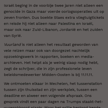
Israël beging in de voorbije twee jaren niet alleen een
genocide in Gaza maar voerde oorlogsoperaties uit op
zeven fronten. Dus boekte Staes extra vliegtuigtickets
en reisde hij niet alleen naar Palestina en Israël,
maar ook naar Zuid-Libanon, Jordanië en het zuiden
van Syrië.
Vuurland
is niet alleen het resultaat geworden van
vele reizen maar ook van doorgezet nachtelijk
opzoekingswerk in rapporten, boeken en media-
archieven. Het helpt als je weinig slaap nodig hebt,
zegt de schrijver, die in zijn professionele leven
beleidsmedewerker Midden-Oosten is bij 11.11.11.
We ontmoeten elkaar in Mechelen, het tussenstation
tussen zijn thuisstad en zijn werkplek, tussen een
deadline en alweer een volgende afspraak. Ons
gesprek vindt een paar dagen na Trumps staakt-het-
vurenakkoord plaats. Maar het prille bestand kende