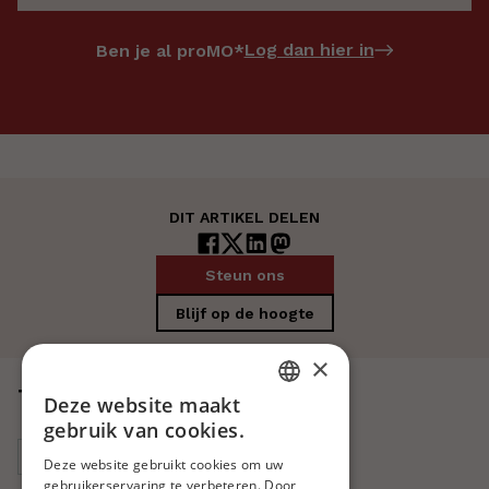
Log dan hier in
Ben je al proMO*
DIT ARTIKEL DELEN
Steun ons
Blijf op de hoogte
×
Tags
Deze website maakt
DUTCH
gebruik van cookies.
Europa
Midden-Oosten
FRENCH
Deze website gebruikt cookies om uw
gebruikerservaring te verbeteren. Door