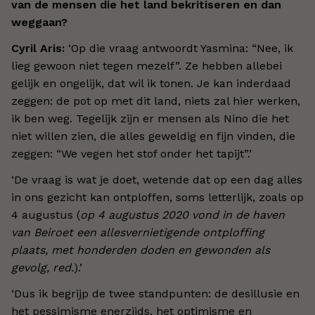
van de mensen die het land bekritiseren en dan
weggaan?
Cyril Aris:
‘O
p die vraag antwoordt Yasmina: “Nee, ik
lieg gewoon niet tegen mezelf”. Ze hebben allebei
gelijk en ongelijk, dat wil ik tonen. Je kan inderdaad
zeggen: de pot op met dit land, niets zal hier werken,
ik ben weg. Tegelijk zijn er mensen als Nino die het
niet willen zien, die alles geweldig en fijn vinden, die
zeggen: “We vegen het stof onder het tapijt”.
’
‘
De vraag is wat je doet, wetende dat op een dag alles
in ons gezicht kan ontploffen, soms letterlijk, zoals op
4 augustus (
op 4 augustus 2020 vond in de haven
van Beiroet een allesvernietigende ontploffing
plaats, met honderden doden en gewonden als
gevolg, red.
).
’
‘
Dus ik begrijp de twee standpunten: de desillusie en
het pessimisme enerzijds, het optimisme en