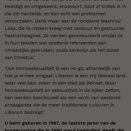
beledigt en omgekeerd, enzovoort. Spot of kritiek is in
die zin hachelijk, en kan echt wel problemen
veroorzaken. Denk maar aan de rockband Mashrou’
Leila, die te maken kreeg met censuur en gestuurde
haatcampagnes. Ze werden gecensureerd omdat ze
in hun teksten wat spottend refereerden aan
christelijke gebruiken, zoals kerkwijn als het bloed
van Christus.
’
‘Ook homoseksualiteit is een no-go, afhankelijk van
hoe je ermee omgaat. Libanon is een vrij liberaal land
waar veel kan, zeker in een stad als Beiroet. Maar
homoseksualiteit en seksualiteit in de kijker zetten,
kan worden beschouwd als een vorm van westerse
propaganda die de meer traditionele culturen in
Libanon bedreigt.
’
U bent geboren in 1987, de laatste jaren van de
burgeroorlog die in 1990 werd beëindigd. Heeft die