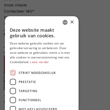
Onze missie
Contacteer MO*
Onze auteurs
×
Schrijven voor MO*?
Deze website maakt
Adverteren in MO*
DUTCH
gebruik van cookies.
Steun MO*
FRENCH
Deze website gebruikt cookies om uw
Je helpt ons groeien. MO* bestaat
gebruikerservaring te verbeteren. Door
ENGLISH
niet zonder jouw steun!
onze website te gebruiken, stemt u in met
alle cookies in overeenstemming met ons
Word proMO*
Cookiebeleid.
Lees verder
Steun MO* met uw organisatie
STRIKT NOODZAKELIJK
Doe een gift
PRESTATIE
Zet MO* in uw testament
TARGETING
4424
proMO's
FUNCTIONEEL
Bedankt voor jullie steun!
NIET-GECLASSIFICEERD