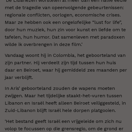
‘De Libanezen worstelen al meer dan een halve eeuw
met de tragedie van opeenvolgende gebeurtenissen:
regionale conflicten, oorlogen, economische crises.
Maar ze hebben ook een ongelofelijke “lust for life”,
door hun muziek, hun zin voor kunst en liefde om te
tafelen, hun humor. Dat samenleven met paradoxen
wilde ik overbrengen in deze film.’
Vandaag woont hij in Colombia, het geboorteland van
zijn partner. Hij verdeelt zijn tijd tussen hun huis
daar en Beiroet, waar hij gemiddeld zes maanden per
jaar verblijft.
In Aris’ geboorteland zouden de wapens moeten
zwijgen. Maar het tijdelijke staakt-het-vuren tussen
Libanon en Israël heeft alleen Beiroet veiliggesteld, in
Zuid-Libanon blijft Israël hele dorpen platgooien.
‘Het bestand geeft Israël een vrijgeleide om zich nu
volop te focussen op die grensregio, om de grond er