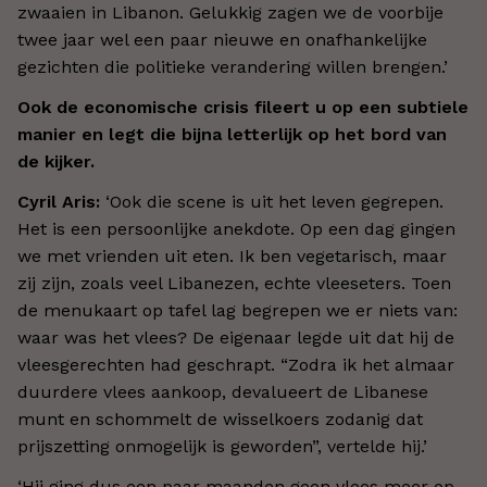
zwaaien in Libanon. Gelukkig zagen we de voorbije
twee jaar wel een paar nieuwe en onafhankelijke
gezichten die politieke verandering willen brengen.
’
Ook de economische crisis fileert u op een subtiele
manier en legt die bijna letterlijk op het bord van
de kijker.
Cyril Aris:
‘Ook die scene is uit het leven gegrepen.
Het is een persoonlijke anekdote. Op een dag gingen
we met vrienden uit eten. Ik ben vegetarisch, maar
zij zijn, zoals veel Libanezen, echte vleeseters. Toen
de menukaart op tafel lag begrepen we er niets van:
waar was het vlees? De eigenaar legde uit dat hij de
vleesgerechten had geschrapt. “Zodra ik het almaar
duurdere vlees aankoop, devalueert de Libanese
munt en schommelt de wisselkoers zodanig dat
prijszetting onmogelijk is geworden”, vertelde hij.
’
‘Hij ging dus een paar maanden geen vlees meer op