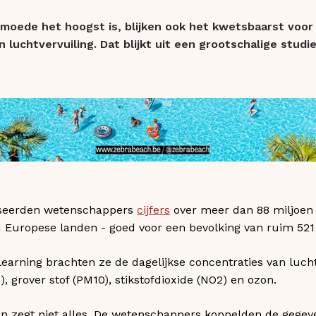
rmoede het hoogst is, blijken ook het kwetsbaarst voor
luchtvervuiling. Dat blijkt uit een grootschalige studi
yseerden wetenschappers
cijfers
over meer dan 88 miljoen 
 31 Europese landen - goed voor een bevolking van ruim 5
arning brachten ze de dagelijkse concentraties van lucht
5), grover stof (PM10), stikstofdioxide (NO2) en ozon.
en zegt niet alles. De wetenschappers koppelden de gegev