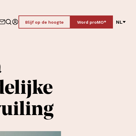
NL
Blijf op de hoogte
Word proMO*
a
elijke
uiling