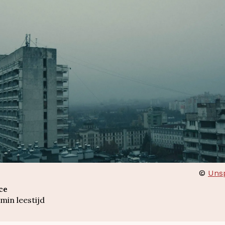
©
Unsp
ce
min leestijd