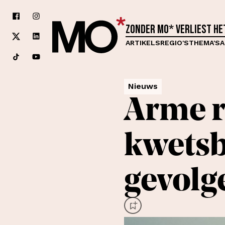
Zonder MO* verliest h
ARTIKELS
REGIO'S
THEMA'S
A
Nieuws
Arme r
kwetsb
gevolg