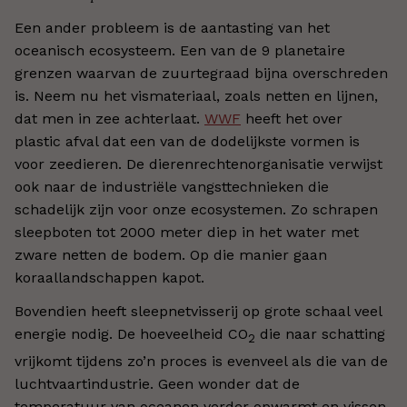
Een ander probleem is de aantasting van het
oceanisch ecosysteem. Een van de 9 planetaire
grenzen waarvan de zuurtegraad bijna overschreden
is. Neem nu het vismateriaal, zoals netten en lijnen,
dat men in zee achterlaat.
WWF
heeft het over
plastic afval dat een van de dodelijkste vormen is
voor zeedieren. De dierenrechtenorganisatie verwijst
ook naar de industriële vangsttechnieken die
schadelijk zijn voor onze ecosystemen. Zo schrapen
sleepboten tot 2000 meter diep in het water met
zware netten de bodem. Op die manier gaan
koraallandschappen kapot.
Bovendien heeft sleepnetvisserij op grote schaal veel
energie nodig. De hoeveelheid CO
die naar schatting
2
vrijkomt tijdens zo’n proces is evenveel als die van de
luchtvaartindustrie. Geen wonder dat de
temperatuur van oceanen verder opwarmt en vissen