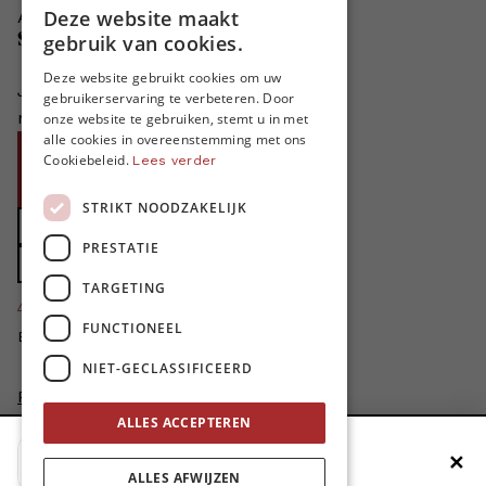
Deze website maakt
Adverteren in MO*
DUTCH
Steun MO*
gebruik van cookies.
FRENCH
Deze website gebruikt cookies om uw
Je helpt ons groeien. MO* bestaat
gebruikerservaring te verbeteren. Door
ENGLISH
niet zonder jouw steun!
onze website te gebruiken, stemt u in met
alle cookies in overeenstemming met ons
Word proMO*
Cookiebeleid.
Lees verder
Steun MO* met uw organisatie
STRIKT NOODZAKELIJK
Doe een gift
PRESTATIE
Zet MO* in uw testament
TARGETING
4424
proMO's
FUNCTIONEEL
Bedankt voor jullie steun!
NIET-GECLASSIFICEERD
Privacybeleid
Disclaimer
ALLES ACCEPTEREN
AI Charter
✕
Voeg MO* toe aan je beginscherm
Cookievoorkeuren aanpassen
ALLES AFWIJZEN