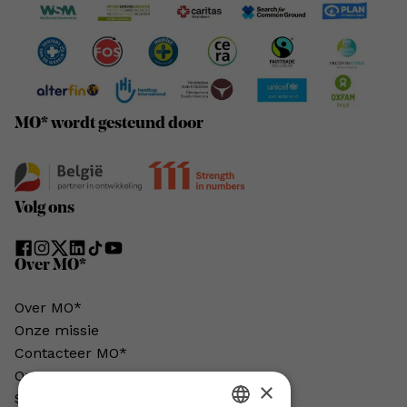
MO* wordt gesteund door
Volg ons
Over MO*
Over MO*
Onze missie
Contacteer MO*
Onze auteurs
×
Schrijven voor MO*?