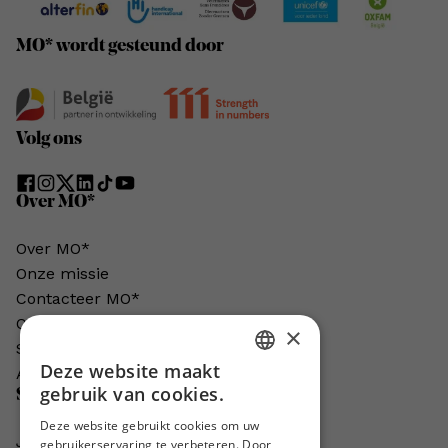
MO* wordt gesteund door
Volg ons
Over MO*
Over MO*
Onze missie
Contacteer MO*
Onze auteurs
×
Schrijven voor MO*?
Deze website maakt
Adverteren in MO*
DUTCH
gebruik van cookies.
Steun MO*
FRENCH
Deze website gebruikt cookies om uw
Je helpt ons groeien. MO* bestaat
gebruikerservaring te verbeteren. Door