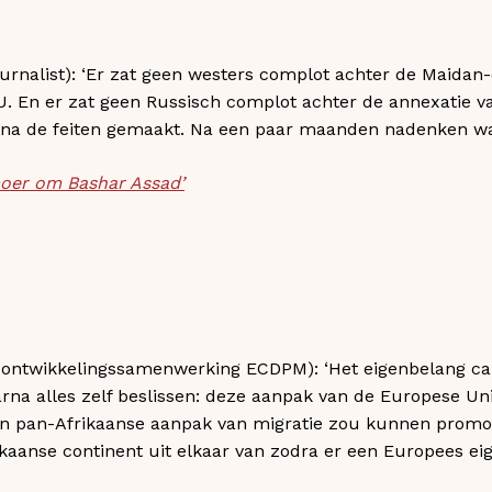
urnalist): ‘Er zat geen westers complot achter de Maidan-
U. En er zat geen Russisch complot achter de annexatie v
na de feiten gemaakt. Na een paar maanden nadenken was 
moer om Bashar Assad’
ontwikkelingssamenwerking ECDPM): ‘Het eigenbelang c
rna alles zelf beslissen: deze aanpak van de Europese Unie
een pan-Afrikaanse aanpak van migratie zou kunnen prom
kaanse continent uit elkaar van zodra er een Europees eig