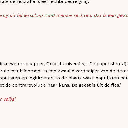
ale democratie is een echte bedreiging.’
erug uit leiderschap rond mensenrechten. Dat is een geva
tieke wetenschapper, Oxford University): ‘De populisten zij
berale establishment is een zwakke verdediger van de dem
populisten en legitimeren zo de plaats waar populisten bet
et de contrarevolutie haar kans. De geest is uit de fles.’
 veilig’