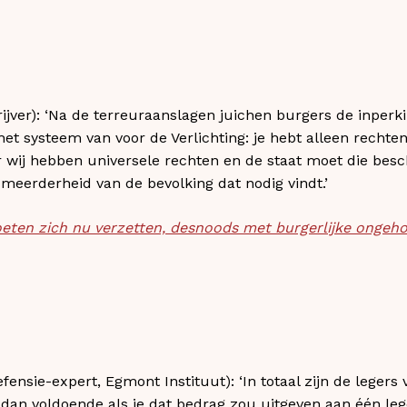
ijver): ‘Na de terreuraanslagen juichen burgers de inper
het systeem van voor de Verlichting: je hebt alleen rechte
ar wij hebben universele rechten en de staat moet die bes
 meerderheid van de bevolking dat nodig vindt.’
eten zich nu verzetten, desnoods met burgerlijke ongeh
fensie-expert, Egmont Instituut): ‘In totaal zijn de legers
dan voldoende als je dat bedrag zou uitgeven aan één lege