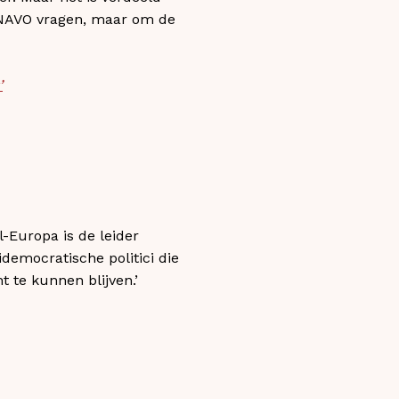
e NAVO vragen, maar om de
’
l-Europa is de leider
democratische politici die
 te kunnen blijven.’