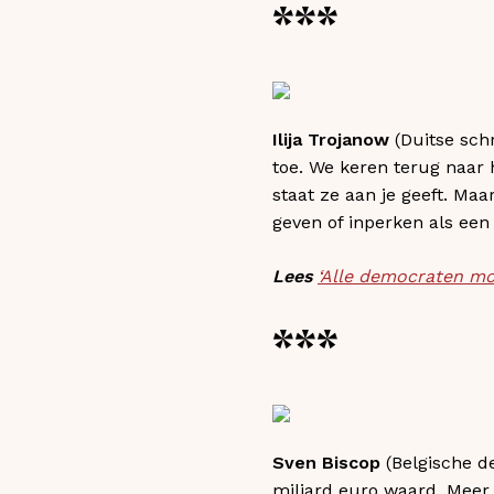
***
Ilija Trojanow
(Duitse schr
toe. We keren terug naar 
staat ze aan je geeft. Ma
geven of inperken als een
Lees
‘Alle democraten mo
***
Sven Biscop
(Belgische de
miljard euro waard. Meer 