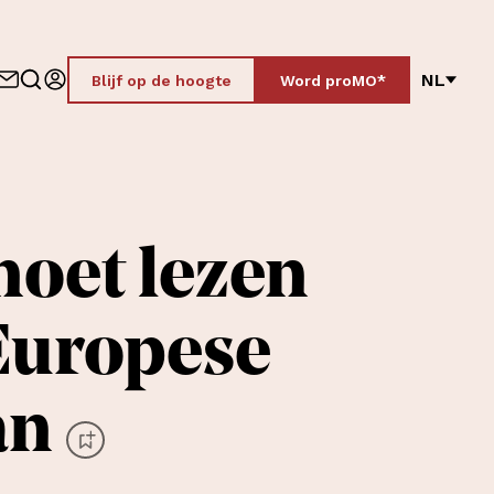
NL
Blijf op de hoogte
Word proMO*
moet lezen
Europese
an