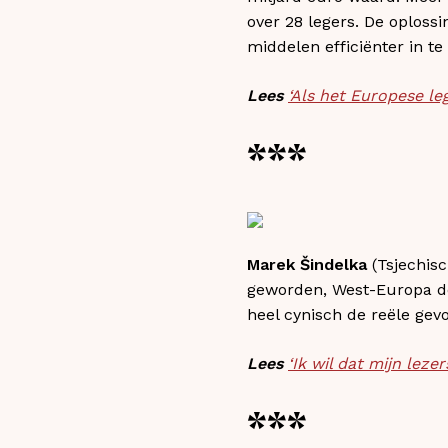
over 28 legers. De oploss
middelen efficiënter in te
Lees
‘Als het Europese le
***
Marek Šindelka
(Tsjechisc
geworden, West-Europa de 
heel cynisch de reële gev
Lees
‘Ik wil dat mijn leze
***