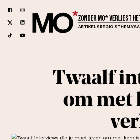
Zonder MO* verliest h
ARTIKELS
REGIO'S
THEMA'S
A
Twaalf in
om met 
ver