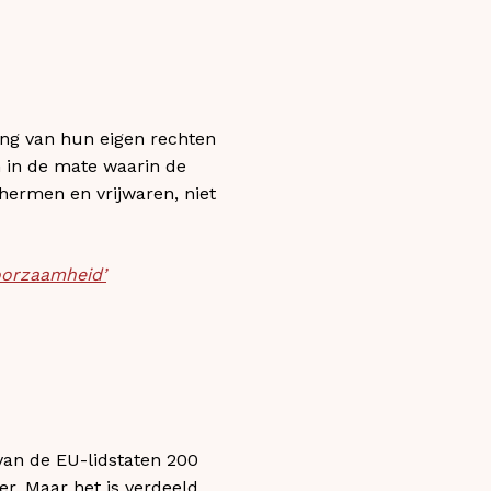
king van hun eigen rechten
n in de mate waarin de
chermen en vrijwaren, niet
oorzaamheid’
 van de EU-lidstaten 200
r. Maar het is verdeeld