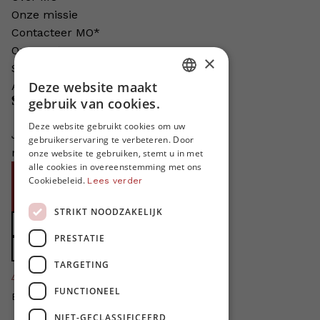
Onze missie
Contacteer MO*
Onze auteurs
×
Schrijven voor MO*?
Deze website maakt
Adverteren in MO*
DUTCH
Steun MO*
gebruik van cookies.
FRENCH
Deze website gebruikt cookies om uw
Je helpt ons groeien. MO* bestaat
gebruikerservaring te verbeteren. Door
ENGLISH
niet zonder jouw steun!
onze website te gebruiken, stemt u in met
alle cookies in overeenstemming met ons
Word proMO*
Cookiebeleid.
Lees verder
Steun MO* met uw organisatie
STRIKT NOODZAKELIJK
Doe een gift
PRESTATIE
Zet MO* in uw testament
TARGETING
4424
proMO's
FUNCTIONEEL
Bedankt voor jullie steun!
NIET-GECLASSIFICEERD