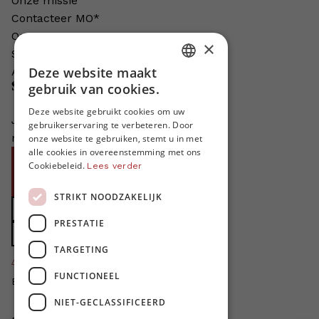
Onze missie
Contacteer MO*
Onze auteurs
×
Schrijven voor MO*?
Deze website maakt
Adverteren in MO*
DUTCH
gebruik van cookies.
Steun MO*
FRENCH
Deze website gebruikt cookies om uw
Je helpt ons groeien. MO* bestaat
gebruikerservaring te verbeteren. Door
ENGLISH
niet zonder jouw steun!
onze website te gebruiken, stemt u in met
alle cookies in overeenstemming met ons
Word proMO*
Cookiebeleid.
Lees verder
Steun MO* met uw organisatie
STRIKT NOODZAKELIJK
Doe een gift
PRESTATIE
Zet MO* in uw testament
TARGETING
4424
proMO's
FUNCTIONEEL
Bedankt voor jullie steun!
NIET-GECLASSIFICEERD