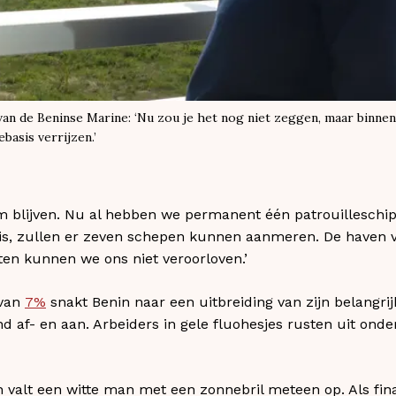
van de Beninse Marine: ‘Nu zou je het nog niet zeggen, maar binnen 
basis verrijzen.’
blijven. Nu al hebben we permanent één patrouilleschip 
l is, zullen er zeven schepen kunnen aanmeren. De haven 
raten kunnen we ons niet veroorloven.’
 van
7%
snakt Benin naar een uitbreiding van zijn belangri
d af- en aan. Arbeiders in gele fluohesjes rusten uit ond
n valt een witte man met een zonnebril meteen op. Als fin