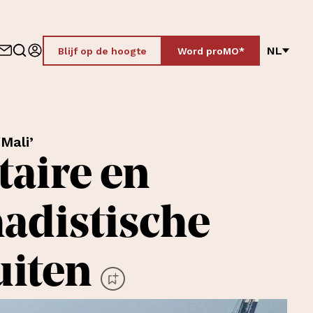
NL
Blijf op de hoogte
Word proMO*
 Mali’
taire en
adistische
uiten