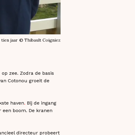
tien jaar
©
Thibault Coigniez
op zee. Zodra de basis
van Cotonou groeit de
jkste haven
.
Bij de ingang
er een boom. De kranen
ancieel directeur probeert