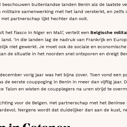
beschouwen buitenlandse landen Benin als de laatste veil
jn militaire samenwerking met het land versterkt, en zelfs
 Het partnerschap lijkt hechter dan ooit.
it het fiasco in Niger en Mali’, vertelt een
Belgische milita
land. ‘In die landen lag de nadruk van Frankrijk en Europa
elijk niet gewerkt. Je moet ook de sociale en economische
an de situatie in het noorden snel ontsporen en dreigt Be
december vorig jaar was het bijna zover. Toen vond een pog
as de eerste couppoging in Benin in meer dan vijftig jaar.
ice Talon en wisten de coupplegers na uren strijd te over
ting voor de Belgen. Het partnerschap met het Beninse le
devol. Nergens wordt dat duidelijker dan aan de kust, n