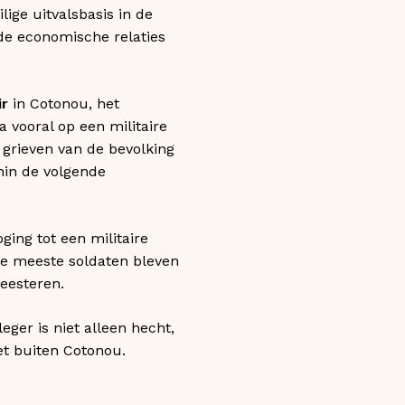
ige uitvalsbasis in de
 de economische relaties
ir
in Cotonou, het
 vooral op een militaire
 grieven van de bevolking
nin de volgende
ing tot een militaire
 De meeste soldaten bleven
meesteren.
ger is niet alleen hecht,
et buiten Cotonou.