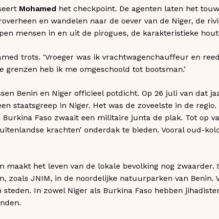
seert
Mohamed
het checkpoint. De agenten laten het tou
overheen en wandelen naar de oever van de Niger, de rivi
pen mensen in en uit de pirogues, de karakteristieke hout
ohamed trots. ‘Vroeger was ik vrachtwagenchauffeur en reed
 de grenzen heb ik me omgeschoold tot bootsman.’
sen Benin en Niger officieel potdicht. Op 26 juli van dat j
 staatsgreep in Niger. Het was de zoveelste in de regio.
 Burkina Faso zwaait een militaire junta de plak. Tot op 
uitenlandse krachten’ onderdak te bieden. Vooral oud-kolon
en maakt het leven van de lokale bevolking nog zwaarder.
en, zoals JNIM, in de noordelijke natuurparken van Benin.
 steden. In zowel Niger als Burkina Faso hebben jihadiste
anden.