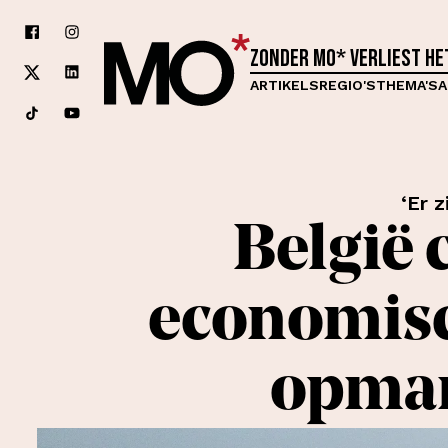
Zonder MO* verliest h
ARTIKELS
REGIO'S
THEMA'S
A
‘Er z
België 
economisc
opmars