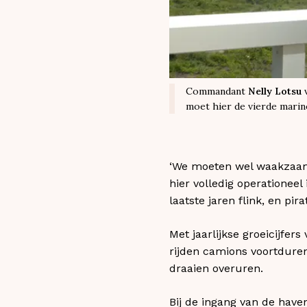
Commandant
Nelly Lotsu
moet hier de vierde marine
‘We moeten wel waakzaam 
hier volledig operationee
laatste jaren flink, en pi
Met jaarlijkse groeicijfers
rijden camions voortduren
draaien overuren.
Bij de ingang van de have