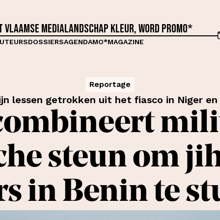
et Vlaamse medialandschap kleur, word proMO*
UTEURS
DOSSIERS
AGENDA
MO*MAGAZINE
Reportage
ijn lessen getrokken uit het fiasco in Niger en
combineert mili
he steun om jih
 in Benin te st