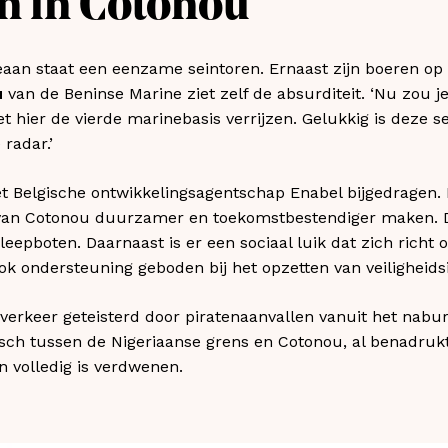
n in Cotonou
eaan staat een eenzame seintoren. Ernaast zijn boeren op
u
van de Beninse Marine ziet zelf de absurditeit. ‘Nu zou j
 hier de vierde marinebasis verrijzen. Gelukkig is deze se
radar.’
het Belgische ontwikkelingsagentschap Enabel bijgedragen
 van Cotonou duurzamer en toekomstbestendiger maken. 
eepboten. Daarnaast is er een sociaal luik dat zich richt 
k ondersteuning geboden bij het opzetten van veiligheids
verkeer geteisterd door piratenaanvallen vanuit het nabur
egisch tussen de Nigeriaanse grens en Cotonou, al benadr
en volledig is verdwenen.