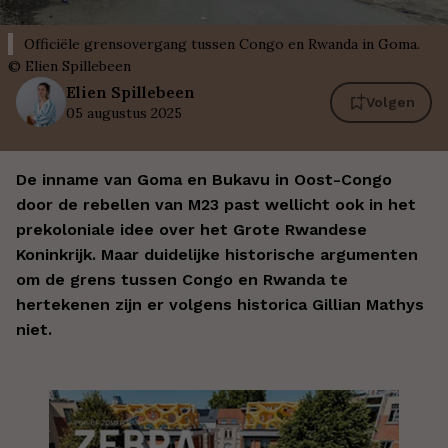
Officiële grensovergang tussen Congo en Rwanda in Goma.
©
Elien Spillebeen
Elien
Spillebeen
Volgen
05 augustus 2025
De inname van Goma en Bukavu in Oost-Congo
door de rebellen van M23 past wellicht ook in het
prekoloniale idee over het Grote Rwandese
Koninkrijk. Maar duidelijke historische argumenten
om de grens tussen Congo en Rwanda te
hertekenen zijn er volgens historica Gillian Mathys
niet.