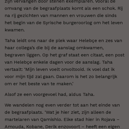
zijn vervangen door stenen exemplaren. Vooral de
omvang van de begraafplaats komt als een schok. Rij
na rij gezichten van mannen en vrouwen die sinds
het begin van de Syrische burgeroorlog om het leven
kwamen.
Taha leidt ons naar de plek waar Helebçe en zes van
haar collega’s die bij de aanslag omkwamen,
begraven liggen. Op het graf staat een citaat, een post
van Helebçe enkele dagen voor de aanslag. Taha
vertaalt:
‘
Mijn leven voelt onvoltooid. Ik voel dat ik
voor mijn tijd zal gaan. Daarom is het zo belangrijk
om er het beste van te maken.
’
Alsof ze een voorgevoel had, aldus Taha.
We wandelen nog even verder tot aan het einde van
de begraafplaats.
‘
Wat je hier ziet, zijn alleen de
martelaren van Qamishlo. Elke stad hier in Rojava –
Amouda, Kobane, Derik enzovoort – heeft een eigen