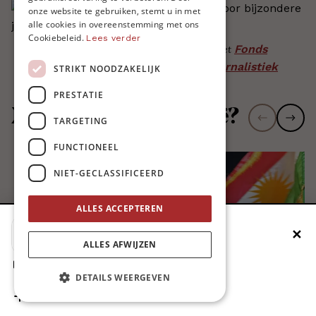
ENGLISH
onze website te gebruiken, stemt u in met
alle cookies in overeenstemming met ons
Cookiebeleid.
Lees verder
Fonds
Dit artikel kwam tot stand met steun van het
Pascal Decroos voor bijzondere journalistiek
STRIKT NOODZAKELIJK
PRESTATIE
Meer lezen over Syrië?
TARGETING
FUNCTIONEEL
NIET-GECLASSIFICEERD
ALLES ACCEPTEREN
✕
Voeg MO* toe aan je beginscherm
ALLES AFWIJZEN
1. Druk op de deelknop
DETAILS WEERGEVEN
2. Scrol naar beneden
3. Druk op ‘Zet op het beginscherm’