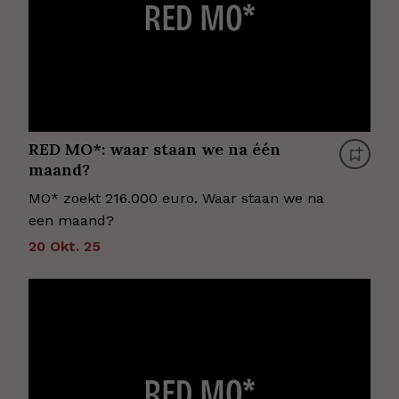
RED MO*: waar staan we na één
maand?
MO* zoekt 216.000 euro. Waar staan we na
een maand?
20 Okt. 25