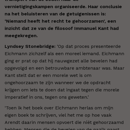
vernietigingskampen organiseerde. Haar conclusie
na het beluisteren van de getuigenissen is:
‘Niemand heeft het recht te gehoorzamen’, een
inzicht dat ze van de filosoof Immanuel Kant had
meegekregen.
Lyndsey Stonebridge:
‘Op dat proces presenteerde
Eichmann zichzelf als een moreel iemand. Eichmann
ging er prat op dat hij nauwgezet alle bevelen had
opgevolgd en een betrouwbare ambtenaar was. Maar
Kant stelt dat er een morele wet is om
ongehoorzaam te zijn wanneer we de opdracht
krijgen om iets te doen dat ingaat tegen die morele
imperatief in ons, tegen ons geweten.’
‘Toen ik het boek over Eichmann herlas om mijn
eigen boek te schrijven, viel het me op hoe vaak
Arendt daarin mensen opvoert die níét gehoorzaamd
hebben. Mensen die de bevelen van de nazi’s naast