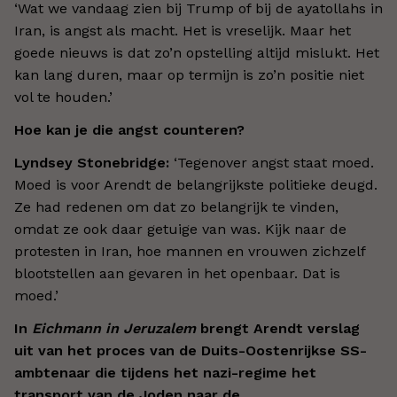
‘Wat we vandaag zien bij Trump of bij de ayatollahs in
Iran, is angst als macht. Het is vreselijk. Maar het
goede nieuws is dat zo’n opstelling altijd mislukt. Het
kan lang duren, maar op termijn is zo’n positie niet
vol te houden.’
Hoe kan je die angst counteren?
Lyndsey Stonebridge:
‘Tegenover angst staat moed.
Moed is voor Arendt de belangrijkste politieke deugd.
Ze had redenen om dat zo belangrijk te vinden,
omdat ze ook daar getuige van was. Kijk naar de
protesten in Iran, hoe mannen en vrouwen zichzelf
blootstellen aan gevaren in het openbaar. Dat is
moed.’
In
Eichmann in Jeruzalem
brengt Arendt verslag
uit van het proces van de Duits-Oostenrijkse SS-
ambtenaar die tijdens het nazi-regime het
transport van de Joden naar de