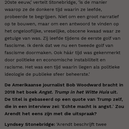
20ste eeuw,’ vertelt Stonebridge, ‘is de manier
waarop ze de donkere tijd waarin ze leefde,
probeerde te begrijpen. Niet om een groot narratief
op te bouwen, maar om een antwoord te vinden op
het ongelooflijke, vreselijke, obscene kwaad waar ze
getuige van was. Zij leefde tijdens de eerste golf van
fascisme. Ik denk dat we nu een tweede golf van
fascisme doormaken. Ook háár tijd was gekenmerkt
door politieke en economische instabiliteit en
racisme. Het was een tijd waarin liegen als politieke
ideologie de publieke sfeer beheerste.’
De Amerikaanse journalist Bob Woodward bracht in
2018 het boek
Angst. Trump in het Witte Huis
uit.
De titel is gebaseerd op een quote van Trump zelf,
die in een interview zei:
‘
Echte macht is angst.
’
Zou
Arendt het eens zijn met die uitspraak?
Lyndsey Stonebridge:
‘Arendt beschrijft twee