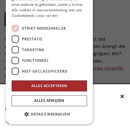
ENGLISH
onze website te gebruiken, stemt u in met
alle cookies in overeenstemming met ons
Cookiebeleid.
Lees verder
STRIKT NOODZAKELIJK
MO* is een uniek non-profitmediaproject dat
PRESTATIE
moedige, menselijke en mondiale verhalen brengt die
TARGETING
helpen om de wereld rondom ons te begrijpen. MO*
FUNCTIONEEL
maakt de veranderende wereld begrijpbaar,
ervaarbaar en hanteerbaar.
MO* wordt mee mogelijk
NIET-GECLASSIFICEERD
gemaakt door onze leden
.
ALLES ACCEPTEREN
✕
Voeg MO* toe aan je beginscherm
ALLES AFWIJZEN
1. Druk op de deelknop
DETAILS WEERGEVEN
2. Scrol naar beneden
3. Druk op ‘Zet op het beginscherm’