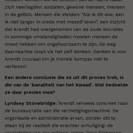
zich neerlegden: soldaten, gewone mensen, mensen
in de getto’s. Mensen die stelden: “Als ik dit doe, kan
ik niet langer in vrede met mezelf leven”, een inzicht
dat Arendt had overgenomen van de oude Socrates.
In sommige omstandigheden moeten mensen de
moed hebben om ongehoorzaam te zijn. De weg
daarnaartoe loopt via het zelf denken. Denken is voor
Arendt cruciaal om je morele kompas niet te
verliezen.’
Een andere conclusie die ze uit dit proces trok, is
die van de
‘
banaliteit van het kwaad
’
. Wat bedoelde
ze daar precies mee?
Lyndsey Stonebridge:
‘Arendt verwees concreet naar
de bureaucratie van die vernietigingsmachine. De
organisatie en administratie ervan, zonder stil te
staan bij de realiteit die erachter schuilging: de
vernietiging van zes miljoen Joden. Door Eichmann