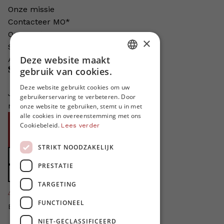
Onze missie
Contacteer MO*
Onze auteurs
×
Schrijven voor MO*?
Deze website maakt
Adverteren in MO*
DUTCH
gebruik van cookies.
Steun MO*
FRENCH
Deze website gebruikt cookies om uw
Je helpt ons groeien. MO* bestaat
gebruikerservaring te verbeteren. Door
ENGLISH
niet zonder jouw steun!
onze website te gebruiken, stemt u in met
alle cookies in overeenstemming met ons
Word proMO*
Cookiebeleid.
Lees verder
Steun MO* met uw organisatie
STRIKT NOODZAKELIJK
Doe een gift
PRESTATIE
Zet MO* in uw testament
TARGETING
4424
proMO's
FUNCTIONEEL
Bedankt voor jullie steun!
NIET-GECLASSIFICEERD