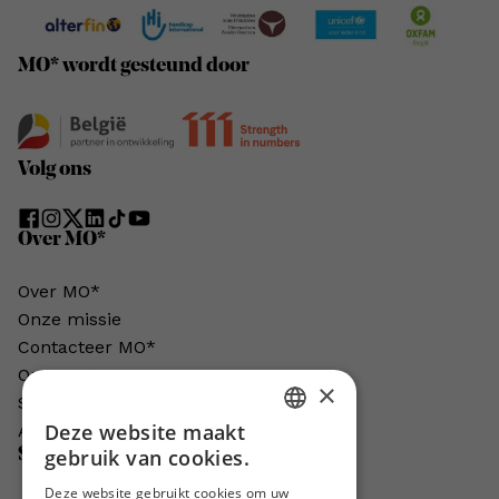
MO* wordt gesteund door
Volg ons
Over MO*
Over MO*
Onze missie
Contacteer MO*
Onze auteurs
×
Schrijven voor MO*?
Deze website maakt
Adverteren in MO*
DUTCH
Steun MO*
gebruik van cookies.
FRENCH
Deze website gebruikt cookies om uw