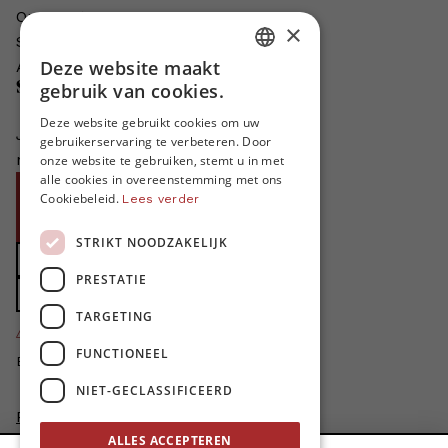
Onze auteurs
×
Schrijven voor MO*?
Deze website maakt
Adverteren in MO*
DUTCH
Steun MO*
gebruik van cookies.
FRENCH
Deze website gebruikt cookies om uw
Je helpt ons groeien. MO* bestaat
gebruikerservaring te verbeteren. Door
ENGLISH
niet zonder jouw steun!
onze website te gebruiken, stemt u in met
alle cookies in overeenstemming met ons
Word proMO*
Cookiebeleid.
Lees verder
Steun MO* met uw organisatie
STRIKT NOODZAKELIJK
Doe een gift
PRESTATIE
Zet MO* in uw testament
TARGETING
4424
proMO's
FUNCTIONEEL
Bedankt voor jullie steun!
NIET-GECLASSIFICEERD
Privacybeleid
Disclaimer
ALLES ACCEPTEREN