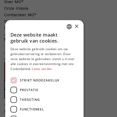
Over MO*
Onze missie
Contacteer MO*
Onze auteurs
×
Schrijven voor MO*?
Deze website maakt
Adverteren in MO*
DUTCH
Steun MO*
gebruik van cookies.
FRENCH
Deze website gebruikt cookies om uw
Je helpt ons groeien. MO* bestaat
gebruikerservaring te verbeteren. Door
ENGLISH
niet zonder jouw steun!
onze website te gebruiken, stemt u in met
alle cookies in overeenstemming met ons
Word proMO*
Cookiebeleid.
Lees verder
Steun MO* met uw organisatie
STRIKT NOODZAKELIJK
Doe een gift
PRESTATIE
Zet MO* in uw testament
TARGETING
4424
proMO's
FUNCTIONEEL
Bedankt voor jullie steun!